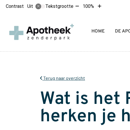
Tekst
Tekst
Contrast
Tekstgrootte
100%
Uit
verkleinen
vergroten
met
met
10%
10%
Hoofdmenu
HOME
DE AP
Terug naar overzicht
Wat is het
herken je 