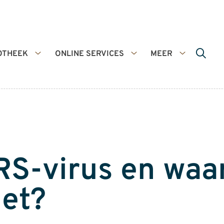
OTHEEK
ONLINE SERVICES
MEER
De
Online
Meer
apotheek
services
submenu
submenu
submenu
 RS-virus en waa
het?