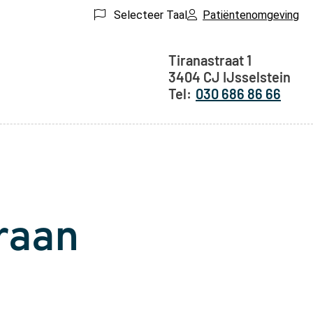
Selecteer Taal
Patiëntenomgeving
Adresgegeven
Tiranastraat
1
3404 CJ
IJsselstein
030 686 86 66
raan