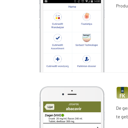
Produ
De ge
te ge