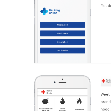
Met d
Weet 
brandw
nood. 