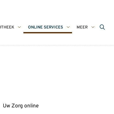
OTHEEK
ONLINE SERVICES
MEER
De
Online
Meer
apotheek
services
submenu
submenu
submenu
Uw Zorg online