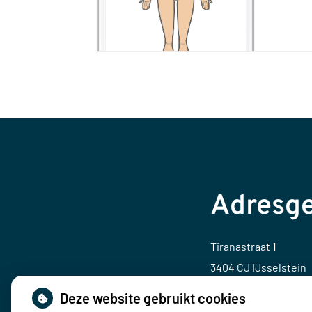
Adresg
Tiranastraat 1
3404 CJ IJsselstein
Deze website gebruikt cookies
Tel:
030 686 86 66