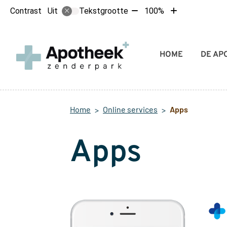
Tekst
Tekst
Contrast
Tekstgrootte
100%
Uit
verkleinen
vergroten
met
met
10%
10%
Hoofdmenu
HOME
DE AP
Home
Online services
Apps
Apps