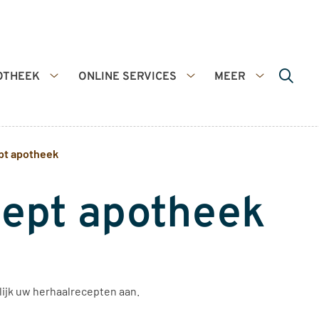
OTHEEK
ONLINE SERVICES
MEER
De
Online
Meer
apotheek
services
submenu
submenu
submenu
pt apotheek
cept apotheek
lijk uw herhaalrecepten aan.