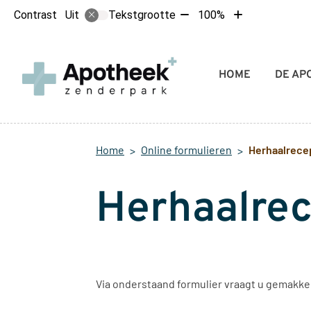
Tekst
Tekst
Contrast
Tekstgrootte
100%
Uit
verkleinen
vergroten
met
met
10%
10%
Hoofdmenu
HOME
DE AP
Home
Online formulieren
Herhaalrece
Herhaalre
Via onderstaand formulier vraagt u gemakke