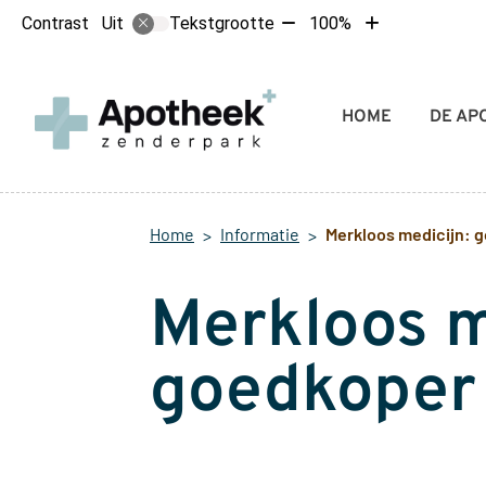
Tekst
Tekst
Contrast
Tekstgrootte
100%
Uit
verkleinen
vergroten
met
met
10%
10%
Hoofdmenu
HOME
DE AP
Home
Informatie
Merkloos medicijn: 
Merkloos m
goedkoper