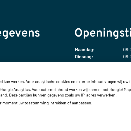
egevens
Openingst
Maandag:
08:0
Dinsdag:
08:0
Woensdag:
08:0
Donderdag:
08:0
Vrijdag:
08:0
ed kan werken. Voor analytische cookies en externe inhoud vragen wij uw
ekzenderpark.nl
Google Analytics. Voor externe inhoud werken wij samen met Google (Map
erland. Deze partijen kunnen gegevens zoals uw IP-adres verwerken.
der moment uw toestemming intrekken of aanpassen.
Bezoek
Bezoek