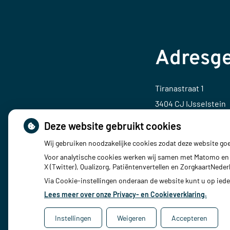
Adresg
Tiranastraat 1
3404 CJ IJsselstein
Deze website gebruikt cookies
Tel:
030 686 86 66
Wij gebruiken noodzakelijke cookies zodat deze website go
E-mail:
info@apothe
Voor analytische cookies werken wij samen met Matomo en 
X (Twitter), Qualizorg, Patiëntenvertellen en ZorgkaartNed
Via Cookie-instellingen onderaan de website kunt u op ie
Lees meer over onze Privacy- en Cookieverklaring.
Instellingen
Weigeren
Accepteren
Uw Zorg Online
|
Beheer