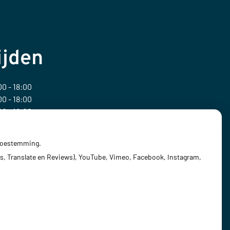
ijden
0 - 18:00
0 - 18:00
0 - 18:00
0 - 18:00
0 - 18:00
 toestemming.
s, Translate en Reviews), YouTube, Vimeo, Facebook, Instagram,
Privacy verklaring
|
Cookie-instellingen
|
Voorwaarden