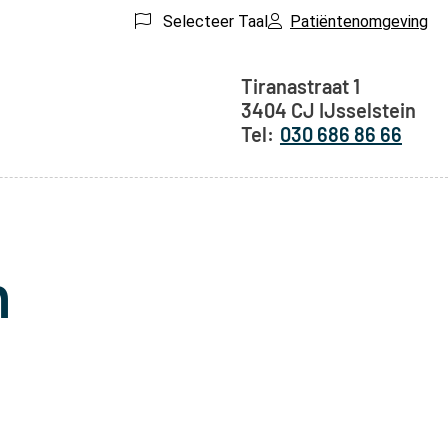
Selecteer Taal
Patiëntenomgeving
Adresgegeven
Tiranastraat
1
3404 CJ
IJsselstein
030 686 86 66
n