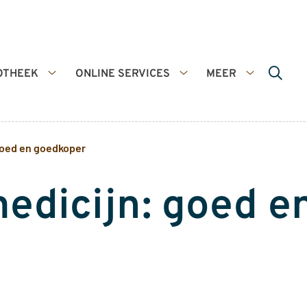
OTHEEK
ONLINE SERVICES
MEER
De
Online
Meer
apotheek
services
submenu
submenu
submenu
goed en goedkoper
edicijn: goed e