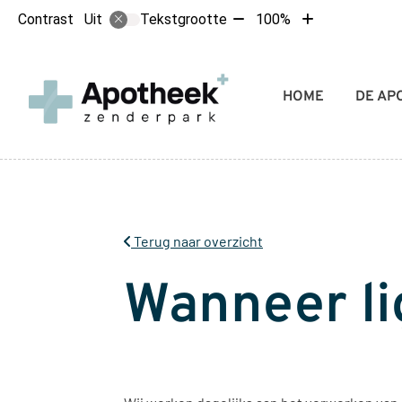
Tekst
Tekst
Contrast
Tekstgrootte
100%
Uit
verkleinen
vergroten
met
met
10%
10%
Hoofdmenu
HOME
DE AP
Terug naar overzicht
Wanneer li