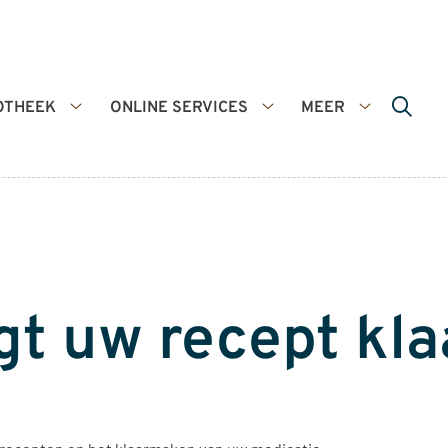
OTHEEK
ONLINE SERVICES
MEER
De
Online
Meer
apotheek
services
submenu
submenu
submenu
gt uw recept kla