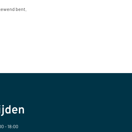
u gewend bent.
ijden
0 - 18:00