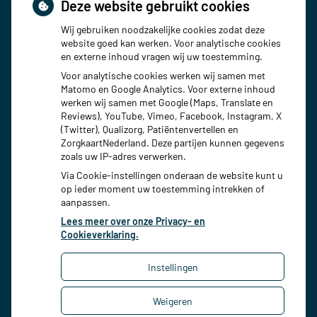
Deze website gebruikt cookies
Maandag:
08:00 - 18:00
Wij gebruiken noodzakelijke cookies zodat deze
Dinsdag:
08:00 - 18:00
website goed kan werken. Voor analytische cookies
Woensdag:
08:00 - 18:00
en externe inhoud vragen wij uw toestemming.
Donderdag:
08:00 - 18:00
Voor analytische cookies werken wij samen met
Vrijdag:
08:00 - 18:00
Matomo en Google Analytics. Voor externe inhoud
werken wij samen met Google (Maps, Translate en
Reviews), YouTube, Vimeo, Facebook, Instagram, X
(Twitter), Qualizorg, Patiëntenvertellen en
ZorgkaartNederland. Deze partijen kunnen gegevens
zoals uw IP-adres verwerken.
Via Cookie-instellingen onderaan de website kunt u
op ieder moment uw toestemming intrekken of
aanpassen.
Lees meer over onze Privacy- en
Cookieverklaring.
Instellingen
Uw Zorg Online
|
Beheer
Weigeren
Bezoek
Bezoek
onze
onze