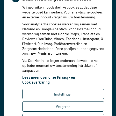
Maandag:
08:00 - 18:00
Wij gebruiken noodzakelijke cookies zodat deze
Dinsdag:
08:00 - 18:00
website goed kan werken. Voor analytische cookies
Woensdag:
08:00 - 18:00
en externe inhoud vragen wij uw toestemming.
Donderdag:
08:00 - 18:00
Voor analytische cookies werken wij samen met
Vrijdag:
08:00 - 18:00
Matomo en Google Analytics. Voor externe inhoud
werken wij samen met Google (Maps, Translate en
Reviews), YouTube, Vimeo, Facebook, Instagram, X
(Twitter), Qualizorg, Patiëntenvertellen en
ZorgkaartNederland. Deze partijen kunnen gegevens
zoals uw IP-adres verwerken.
Via Cookie-instellingen onderaan de website kunt u
op ieder moment uw toestemming intrekken of
aanpassen.
Lees meer over onze Privacy- en
Cookieverklaring.
Instellingen
Uw Zorg Online
|
Beheer
Weigeren
Bezoek
Bezoek
onze
onze