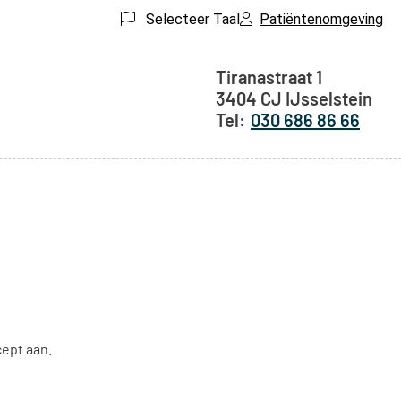
Selecteer Taal
Patiëntenomgeving
Adresgegeven
Tiranastraat
1
3404 CJ
IJsselstein
030 686 86 66
cept aan.