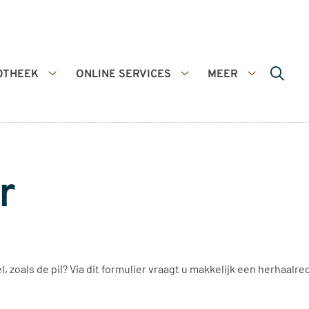
OTHEEK
ONLINE SERVICES
MEER
De
Online
Meer
apotheek
services
submenu
submenu
submenu
r
 zoals de pil? Via dit formulier vraagt u makkelijk een herhaalre