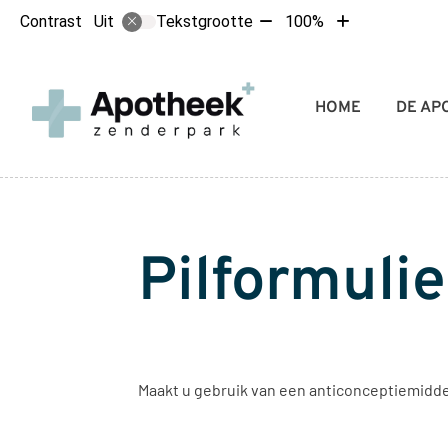
Tekst
Tekst
Contrast
Tekstgrootte
100%
Uit
verkleinen
vergroten
met
met
10%
10%
Hoofdmenu
HOME
DE AP
Pilformulie
Maakt u gebruik van een anticonceptiemiddel,