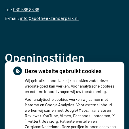
Tel:
030 686 86 66
E-mail:
info@apotheekzenderpark.nl
Openingstijden
Deze website gebruikt cookies
Maandag:
08:00 - 18:00
Wij gebruiken noodzakelijke cookies zodat deze
Dinsdag:
08:00 - 18:00
website goed kan werken. Voor analytische cookies
Woensdag:
08:00 - 18:00
en externe inhoud vragen wij uw toestemming.
Donderdag:
08:00 - 18:00
Voor analytische cookies werken wij samen met
Vrijdag:
08:00 - 18:00
Matomo en Google Analytics. Voor externe inhoud
werken wij samen met Google (Maps, Translate en
Reviews), YouTube, Vimeo, Facebook, Instagram, X
(Twitter), Qualizorg, Patiëntenvertellen en
ZorgkaartNederland. Deze partijen kunnen gegevens