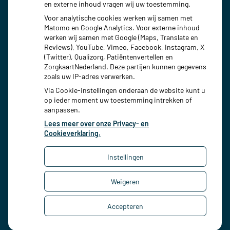
en externe inhoud vragen wij uw toestemming.
Donderdag:
08:00 - 18:00
Voor analytische cookies werken wij samen met
Vrijdag:
08:00 - 18:00
Matomo en Google Analytics. Voor externe inhoud
werken wij samen met Google (Maps, Translate en
Reviews), YouTube, Vimeo, Facebook, Instagram, X
(Twitter), Qualizorg, Patiëntenvertellen en
ZorgkaartNederland. Deze partijen kunnen gegevens
zoals uw IP-adres verwerken.
Via Cookie-instellingen onderaan de website kunt u
op ieder moment uw toestemming intrekken of
aanpassen.
Lees meer over onze Privacy- en
Cookieverklaring.
Instellingen
Uw Zorg Online
|
Beheer
Weigeren
Bezoek
Bezoek
onze
onze
Privacy verklaring
|
Cookie-instellingen
|
facebook
Instagram
Accepteren
Voorwaarden
pagina
pagina